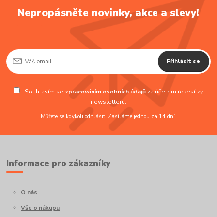
Nepropásněte novinky, akce a slevy!
Přihlásit se
Souhlasím se
zpracováním osobních údajů
za účelem rozesílky
newsletteru.
Můžete se kdykoli odhlásit. Zasíláme jednou za 14 dní.
Informace pro zákazníky
O nás
Vše o nákupu