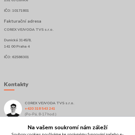
252 03 Líšnice
IČO: 10171801
Fakturační adresa
COREX VEJVODA TVS s.r.o.
Dunická 3145/8,
141 00 Praha 4
IČO: 62586301
Kontakty
COREX VEJVODA TVS s.r.o.
+420 318 543 241
(Po-Pá, 8-17 hod.)
Na vašem soukromí nám záleží
info@corex.cz
Soubory cookies používáme ke správnému fungování našeho e-