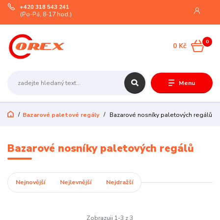
+420 318 543 241
(Po-Pá, 8-17 hod.)
0
0 Kč
Menu
Bazarové paletové regály
Bazarové nosníky paletových regálů
Bazarové nosníky paletových regálů
Nejnovější
Nejlevnější
Nejdražší
Zobrazuji 1-3 z 3