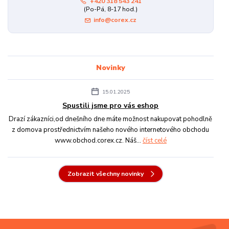
+420 318 543 241
(Po-Pá, 8-17 hod.)
info@corex.cz
Novinky
15.01.2025
Spustili jsme pro vás eshop
Drazí zákazníci,od dnešního dne máte možnost nakupovat pohodlně
z domova prostřednictvím našeho nového internetového obchodu
www.obchod.corex.cz. Náš...
číst celé
Zobrazit všechny novinky