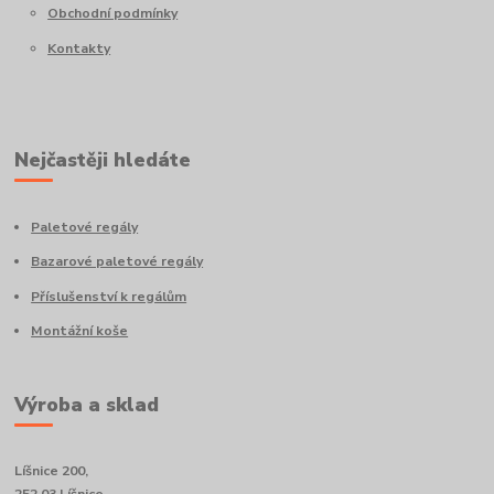
Obchodní podmínky
Kontakty
Nejčastěji hledáte
Paletové regály
Bazarové paletové regály
Příslušenství k regálům
Montážní koše
Výroba a sklad
Líšnice 200,