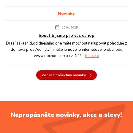
Novinky
15.01.2025
Spustili jsme pro vás eshop
Drazí zákazníci,od dnešního dne máte možnost nakupovat pohodlně z
domova prostřednictvím našeho nového internetového obchodu
www.obchod.corex.cz. Náš...
číst celé
Zobrazit všechny novinky
Nepropásněte novinky, akce a slevy!