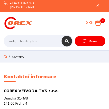
+420 318 543 241
(Po-Pá, 8-17 hod.)
0
0 Kč
Menu
Kontakty
Kontaktní informace
COREX VEJVODA TVS s.r.o.
Dunická 3145/8,
141 00 Praha 4