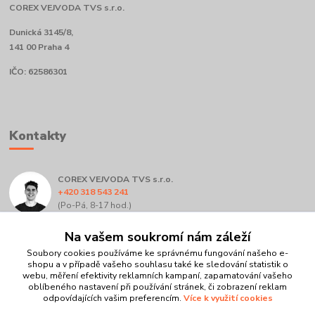
COREX VEJVODA TVS s.r.o.
Dunická 3145/8,
141 00 Praha 4
IČO: 62586301
Kontakty
COREX VEJVODA TVS s.r.o.
+420 318 543 241
(Po-Pá, 8-17 hod.)
info@corex.cz
Na vašem soukromí nám záleží
Soubory cookies používáme ke správnému fungování našeho e-
shopu a v případě vašeho souhlasu také ke sledování statistik o
webu, měření efektivity reklamních kampaní, zapamatování vašeho
oblíbeného nastavení při používání stránek, či zobrazení reklam
odpovídajících vašim preferencím.
Více k využití cookies
Upravit sběr cookies.