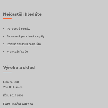
Nejčastěji hledáte
Paletové regály
Bazarové paletové regály
Příslušenství k regálům
Montážní koše
Výroba a sklad
Líšnice 200,
252 03 Líšnice
IČO: 10171801
Fakturační adresa