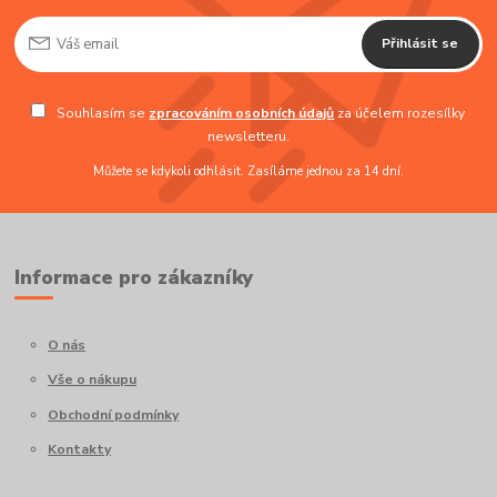
Přihlásit se
Souhlasím se
zpracováním osobních údajů
za účelem rozesílky
newsletteru.
Můžete se kdykoli odhlásit. Zasíláme jednou za 14 dní.
Informace pro zákazníky
O nás
Vše o nákupu
Obchodní podmínky
Kontakty