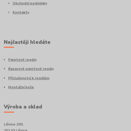
Obchodní podmínky
Kontakty
Nejčastěji hledáte
Paletové regály
Bazarové paletové regály
Příslušenství k regálům
Montážní koše
Výroba a sklad
Líšnice 200,
252 03 Líšnice