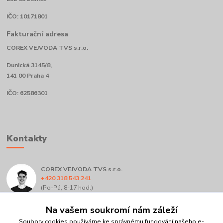
IČO: 10171801
Fakturační adresa
COREX VEJVODA TVS s.r.o.
Dunická 3145/8,
141 00 Praha 4
IČO: 62586301
Kontakty
COREX VEJVODA TVS s.r.o.
+420 318 543 241
(Po-Pá, 8-17 hod.)
info@corex.cz
Na vašem soukromí nám záleží
Soubory cookies používáme ke správnému fungování našeho e-