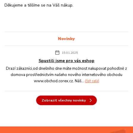
Děkujeme a těšíme se na Váš nákup.
Novinky
15.01.2025
Spustili jsme pro vás eshop
Drazí zákazníci,od dnešního dne máte možnost nakupovat pohodlně z
domova prostřednictvím našeho nového internetového obchodu
www.obchod.corex.cz. Náš...
číst celé
Zobrazit všechny novinky