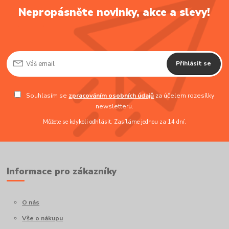
Nepropásněte novinky, akce a slevy!
Přihlásit se
Souhlasím se
zpracováním osobních údajů
za účelem rozesílky
newsletteru.
Můžete se kdykoli odhlásit. Zasíláme jednou za 14 dní.
Informace pro zákazníky
O nás
Vše o nákupu