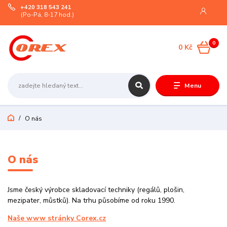
+420 318 543 241
(Po-Pá, 8-17 hod.)
0
0 Kč
Menu
O nás
O nás
Jsme český výrobce skladovací techniky (regálů, plošin,
mezipater, můstků). Na trhu působíme od roku 1990.
Naše www stránky Corex.cz