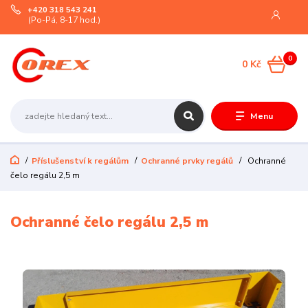
+420 318 543 241
(Po-Pá, 8-17 hod.)
0
0 Kč
Menu
Příslušenství k regálům
Ochranné prvky regálů
Ochranné
čelo regálu 2,5 m
Ochranné čelo regálu 2,5 m