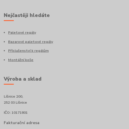
Nejčastěji hledáte
Paletové regály
Bazarové paletové regály
Příslušenství k regálům
Montážní koše
Výroba a sklad
Líšnice 200,
252 03 Líšnice
IČO: 10171801
Fakturační adresa