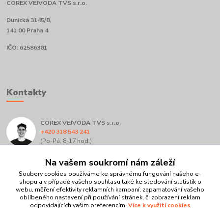
COREX VEJVODA TVS s.r.o.
Dunická 3145/8,
141 00 Praha 4
IČO: 62586301
Kontakty
COREX VEJVODA TVS s.r.o.
+420 318 543 241
(Po-Pá, 8-17 hod.)
Na vašem soukromí nám záleží
info@corex.cz
Soubory cookies používáme ke správnému fungování našeho e-
shopu a v případě vašeho souhlasu také ke sledování statistik o
webu, měření efektivity reklamních kampaní, zapamatování vašeho
oblíbeného nastavení při používání stránek, či zobrazení reklam
odpovídajících vašim preferencím.
Více k využití cookies
Upravit sběr cookies.