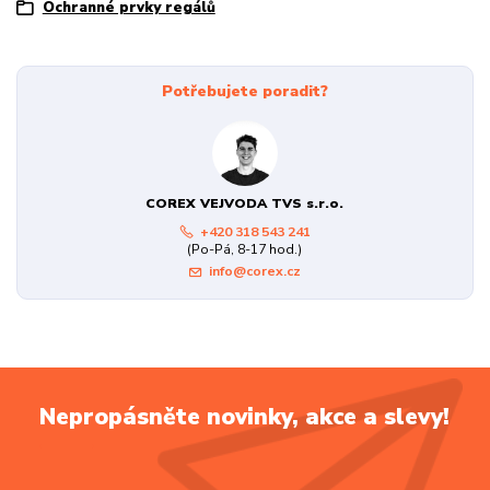
Ochranné prvky regálů
Potřebujete poradit?
COREX VEJVODA TVS s.r.o.
+420 318 543 241
(Po-Pá, 8-17 hod.)
info@corex.cz
Nepropásněte novinky, akce a slevy!