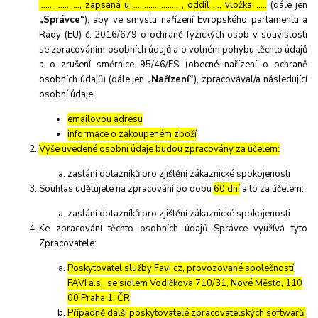
………………., zapsaná u ………………… , oddíl …, vložka …..
(dále jen
„Správce“
), aby ve smyslu nařízení Evropského parlamentu a
Rady (EU) č. 2016/679 o ochraně fyzických osob v souvislosti
se zpracováním osobních údajů a o volném pohybu těchto údajů
a o zrušení směrnice 95/46/ES (obecné nařízení o ochraně
osobních údajů) (dále jen
„Nařízení“
), zpracovával/a následující
osobní údaje:
emailovou adresu
informace o zakoupeném zboží
Výše uvedené osobní údaje budou zpracovány za účelem:
zaslání dotazníků pro zjištění zákaznické spokojenosti
Souhlas udělujete na zpracování po dobu
60 dní
a to za účelem:
zaslání dotazníků pro zjištění zákaznické spokojenosti
Ke zpracování těchto osobních údajů Správce využívá tyto
Zpracovatele:
Poskytovatel služby Favi.cz, provozované společností
FAVI a.s., se sídlem Vodičkova 710/31, Nové Město, 110
00 Praha 1, ČR
Případně další poskytovatelé zpracovatelských softwarů,