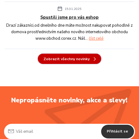
15.01.2025
Spustili jsme pro vás eshop
Drazí zákazníci,od dnešního dne máte možnost nakupovat pohodlně z
domova prostřednictvím našeho nového internetového obchodu
www.obchod.corex.cz. Náš...
číst celé
Zobrazit všechny novinky
Nepropásněte novinky, akce a slevy!
Přihlásit se