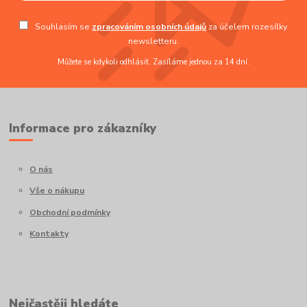
Souhlasím se
zpracováním osobních údajů
za účelem rozesílky
newsletteru.
Můžete se kdykoli odhlásit. Zasíláme jednou za 14 dní.
Informace pro zákazníky
O nás
Vše o nákupu
Obchodní podmínky
Kontakty
Nejčastěji hledáte