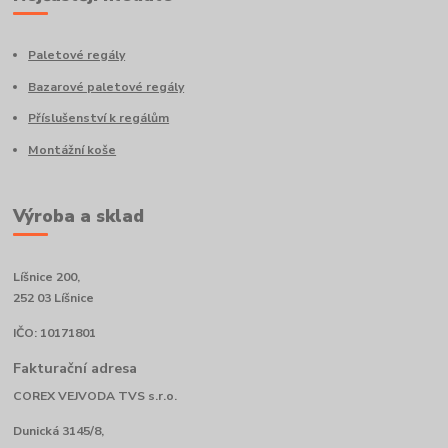
Paletové regály
Bazarové paletové regály
Příslušenství k regálům
Montážní koše
Výroba a sklad
Líšnice 200,
252 03 Líšnice
IČO: 10171801
Fakturační adresa
COREX VEJVODA TVS s.r.o.
Dunická 3145/8,