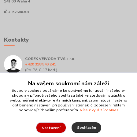
141 00 Praha 4
IČO: 62586301
Kontakty
COREX VEJVODA TVS s.r.o.
+420 318 543 241
(Po-Pá, 8-17 hod.)
info@corex.cz
Na vašem soukromí nám záleží
Soubory cookies používáme ke správnému fungování našeho e-
shopu a v případě vašeho souhlasu také ke sledování statistik o
webu, měření efektivity reklamních kampaní, zapamatování vašeho
oblíbeného nastavení při používání stránek, či zobrazení reklam
odpovídajících vašim preferencím.
Více k využití cookies
Upravit sběr cookies.
Souhlasím
Nastavení
COREX VEJVODA TVS, s.r.o. © 2025