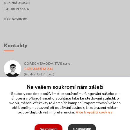
Dunická 3145/8,
141 00 Praha 4
IČO: 62586301
Kontakty
COREX VEJVODA TVS s.r.o.
+420 318 543 241
(Po-Pá, 8-17 hod.)
Na vašem soukromí nám záleží
info@corex.cz
Soubory cookies používáme ke správnému fungování našeho e-
shopu a v případě vašeho souhlasu také ke sledování statistik o
webu, měření efektivity reklamních kampaní, zapamatování vašeho
oblíbeného nastavení při používání stránek, či zobrazení reklam
odpovídajících vašim preferencím.
Více k využití cookies
Upravit sběr cookies.
Souhlasím
Nastavení