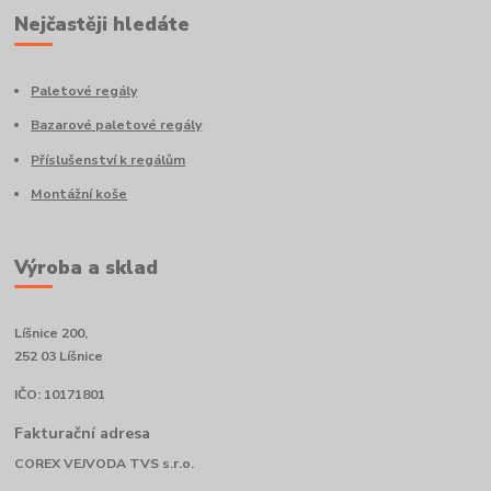
Nejčastěji hledáte
Paletové regály
Bazarové paletové regály
Příslušenství k regálům
Montážní koše
Výroba a sklad
Líšnice 200,
252 03 Líšnice
IČO: 10171801
Fakturační adresa
COREX VEJVODA TVS s.r.o.