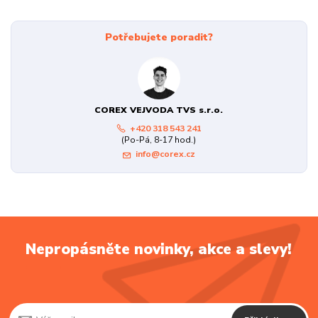
Potřebujete poradit?
COREX VEJVODA TVS s.r.o.
+420 318 543 241
(Po-Pá, 8-17 hod.)
info@corex.cz
Nepropásněte novinky, akce a slevy!