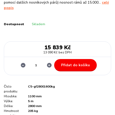
pomocí dalších nosníkových párů) nosnost rámů až 15.000...
celý
popis
Dostupnost
Skladem
15 839 Kč
13 090 Kč
bez DPH
Přidat do košíku
Číslo
C5-gf28001600kg
produktu:
Hloubka:
1100 mm
Výška:
5 m
Délka:
2800 mm
Hmotnost
205 kg