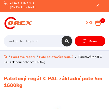
+420 318 543 241
(Po-Pá, 8-17 hod.)
0
0 Kč
Menu
Paletové regály
Pole paletových regálů
Paletový regál C
PAL základní pole 5m 1600kg
Paletový regál C PAL základní pole 5m
1600kg