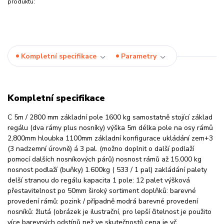
produktu:
Kompletní specifikace
Parametry
Kompletní specifikace
C 5m / 2800 mm základní pole 1600 kg samostatně stojící základ
regálu (dva rámy plus nosníky) výška 5m délka pole na osy rámů
2,800mm hloubka 1100mm základní konfigurace ukládání zem+3
(3 nadzemní úrovně) á 3 pal. (možno doplnit o další podlaží
pomocí dalších nosníkových párů) nosnost rámů až 15.000 kg
nosnost podlaží (buňky) 1.600kg ( 533 / 1 pal) zakládání palety
delší stranou do regálu kapacita 1 pole: 12 palet výšková
přestavitelnost po 50mm široký sortiment doplňků: barevné
provedení rámů: pozink / případně modrá barevné provedení
nosníků: žlutá (obrázek je ilustrační, pro lepší čitelnost je použito
více barevných odstínů než ve skutečnosti) cena je vč.