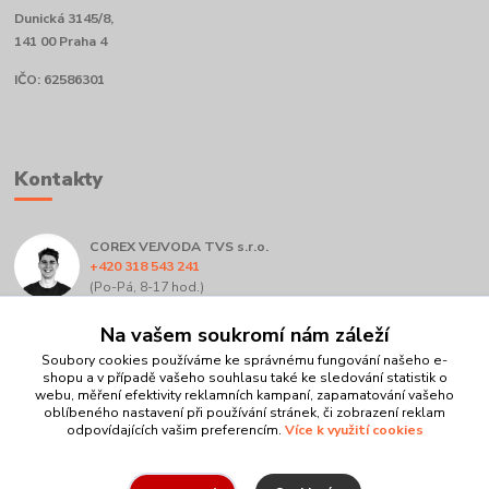
Dunická 3145/8,
141 00 Praha 4
IČO: 62586301
Kontakty
COREX VEJVODA TVS s.r.o.
+420 318 543 241
(Po-Pá, 8-17 hod.)
Na vašem soukromí nám záleží
info@corex.cz
Soubory cookies používáme ke správnému fungování našeho e-
shopu a v případě vašeho souhlasu také ke sledování statistik o
webu, měření efektivity reklamních kampaní, zapamatování vašeho
oblíbeného nastavení při používání stránek, či zobrazení reklam
odpovídajících vašim preferencím.
Více k využití cookies
Upravit sběr cookies.