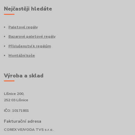
Nejčastěji hledáte
Paletové regály
Bazarové paletové regály
Příslušenství k regálům
Montážní koše
Výroba a sklad
Líšnice 200,
252 03 Líšnice
IČO: 10171801
Fakturační adresa
COREX VEJVODA TVS s.r.o.