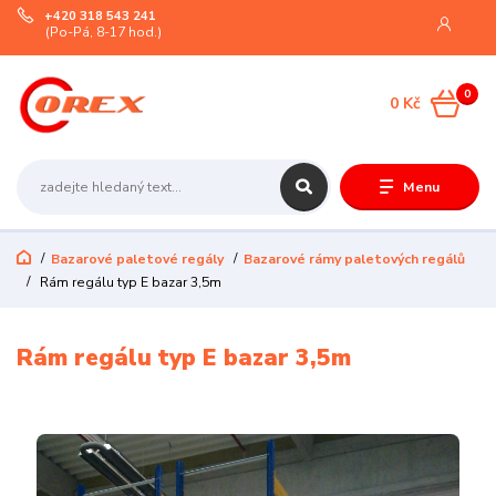
+420 318 543 241
(Po-Pá, 8-17 hod.)
0
0 Kč
Menu
Bazarové paletové regály
Bazarové rámy paletových regálů
Rám regálu typ E bazar 3,5m
Rám regálu typ E bazar 3,5m