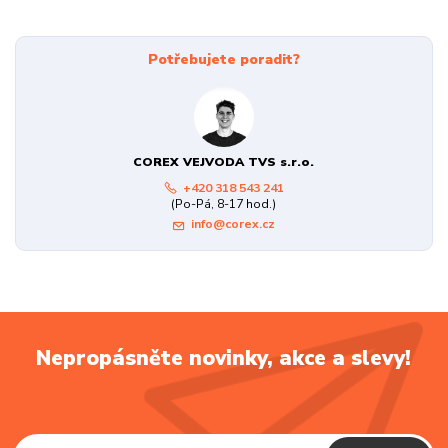
Potřebujete poradit?
COREX VEJVODA TVS s.r.o.
+420 318 543 241
(Po-Pá, 8-17 hod.)
info@corex.cz
Nepropásněte novinky, akce a slevy!