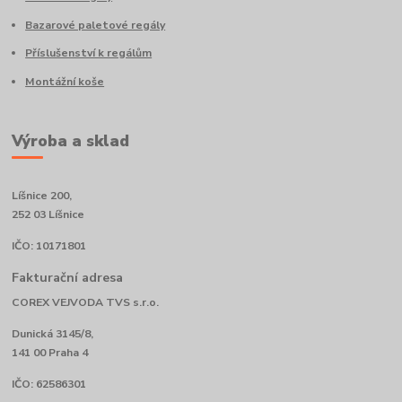
Bazarové paletové regály
Příslušenství k regálům
Montážní koše
Výroba a sklad
Líšnice 200,
252 03 Líšnice
IČO: 10171801
Fakturační adresa
COREX VEJVODA TVS s.r.o.
Dunická 3145/8,
141 00 Praha 4
IČO: 62586301