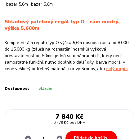
Skladový paletový regál typ O - rám modrý,
výška 5,600m
Kompletní rám regálu typ O výška 5,6m nosnost rámu od 8.000
do 15.000 kg (záleží na rozmístění nosníků) výšková
přestavitelnost po 50mm jedná se o náhradní díl, který není
samostatně funkční, nutno doplnit o další díly! barva modrá, v
ceně veškerý potřebný materiál (kotvy, šrouby, atd)
celý popis
Dostupnost
Skladem
7 840 Kč
6 479 Kč
bez DPH
Přidat do košíku