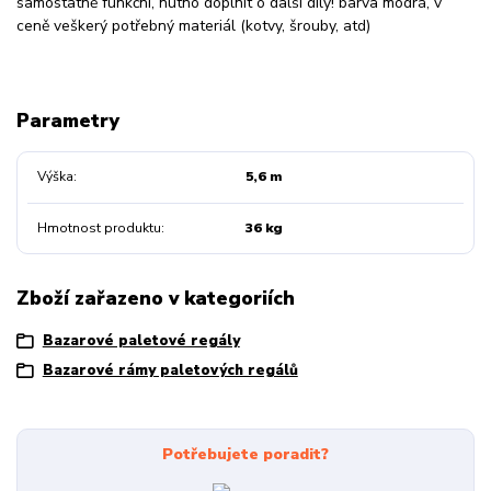
samostatně funkční, nutno doplnit o další díly! barva modrá, v
ceně veškerý potřebný materiál (kotvy, šrouby, atd)
Parametry
Výška
5,6 m
Hmotnost produktu
36 kg
Zboží zařazeno v kategoriích
Bazarové paletové regály
Bazarové rámy paletových regálů
Potřebujete poradit?