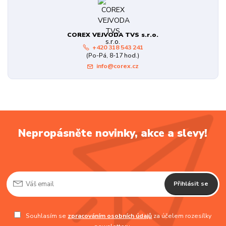
COREX VEJVODA TVS s.r.o.
+420 318 543 241
(Po-Pá, 8-17 hod.)
info@corex.cz
Nepropásněte novinky, akce a slevy!
Přihlásit se
Souhlasím se
zpracováním osobních údajů
za účelem rozesílky