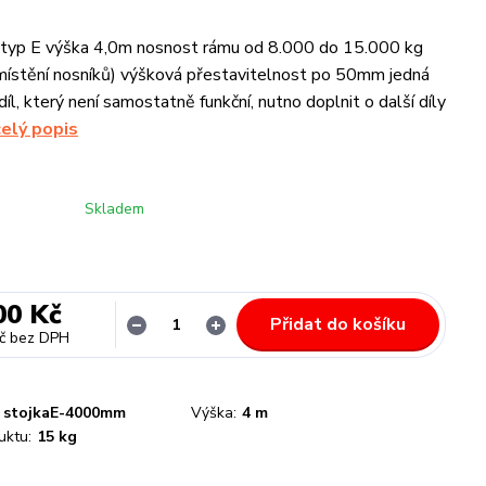
u typ E výška 4,0m nosnost rámu od 8.000 do 15.000 kg
zmístění nosníků) výšková přestavitelnost po 50mm jedná
díl, který není samostatně funkční, nutno doplnit o další díly
celý popis
Skladem
00 Kč
Přidat do košíku
č
bez DPH
stojkaE-4000mm
Výška:
4 m
uktu:
15 kg