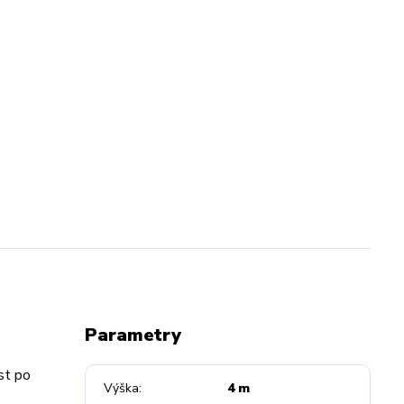
Parametry
st po
Výška
4 m