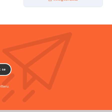
t se
tteru.