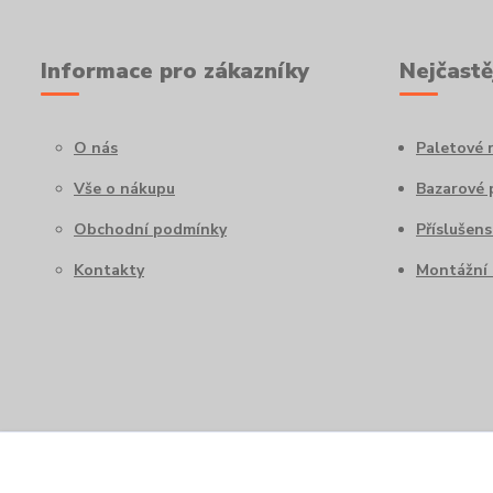
Informace pro zákazníky
Nejčastě
O nás
Paletové 
Vše o nákupu
Bazarové 
Obchodní podmínky
Příslušens
Kontakty
Montážní 