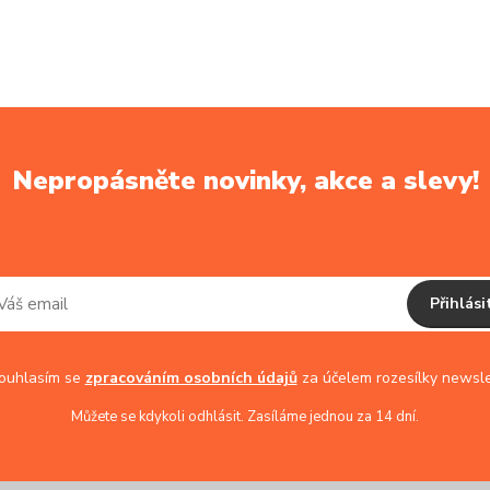
Nepropásněte novinky, akce a slevy!
Přihlási
uhlasím se
zpracováním osobních údajů
za účelem rozesílky newsle
Můžete se kdykoli odhlásit. Zasíláme jednou za 14 dní.