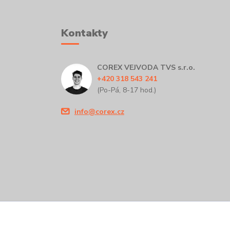
Kontakty
COREX VEJVODA TVS s.r.o.
+420 318 543 241
(Po-Pá, 8-17 hod.)
info@corex.cz