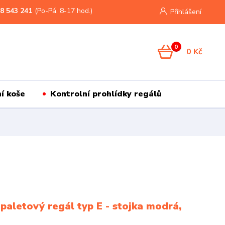
8 543 241
(Po-Pá, 8-17 hod.)
Přihlášení
0
0 Kč
í koše
Kontrolní prohlídky regálů
paletový regál typ E - stojka modrá,