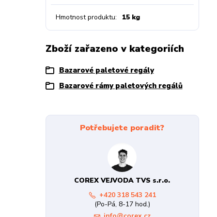
Hmotnost produktu
15 kg
Zboží zařazeno v kategoriích
Bazarové paletové regály
Bazarové rámy paletových regálů
Potřebujete poradit?
COREX VEJVODA TVS s.r.o.
+420 318 543 241
(Po-Pá, 8-17 hod.)
info@corex.cz