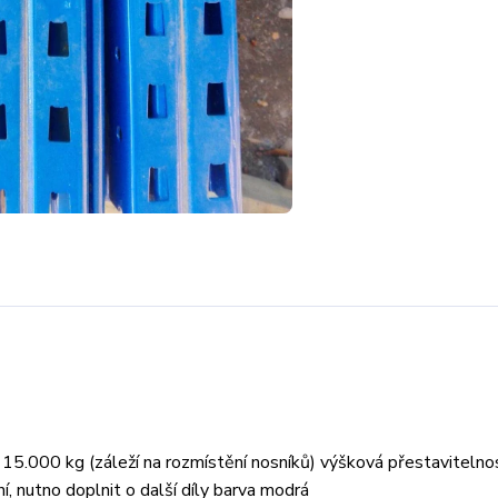
15.000 kg (záleží na rozmístění nosníků) výšková přestavitelno
, nutno doplnit o další díly barva modrá