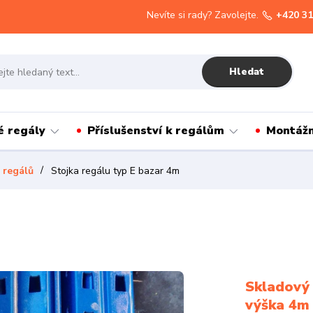
Nevíte si rady? Zavolejte.
+420 31
Hledat
é regály
Příslušenství k regálům
Montážn
 regálů
Stojka regálu typ E bazar 4m
Skladový 
výška 4m