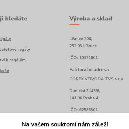
ji hledáte
Výroba a sklad
regály
Líšnice 200,
252 03 Líšnice
paletové regály
IČO: 10171801
tví k regálům
Fakturační adresa
koše
COREX VEJVODA TVS s.r.o.
Dunická 3145/8,
141 00 Praha 4
IČO: 62586301
Na vašem soukromí nám záleží