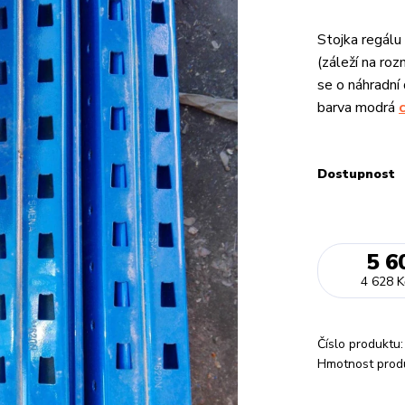
Stojka regál
(záleží na ro
se o náhradní 
barva modrá
Dostupnost
5 6
4 628 K
Číslo produktu:
Hmotnost prod